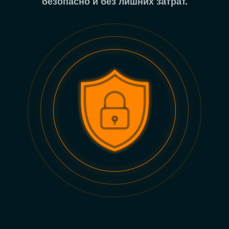
безопасно и без лишних затрат.