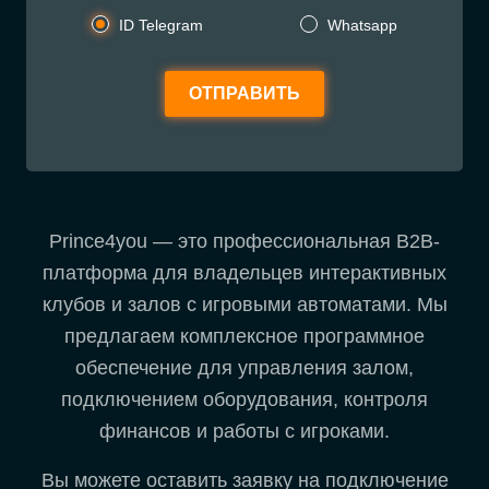
ID Telegram
Whatsapp
Prince4you — это профессиональная B2B-
платформа для владельцев интерактивных
клубов и залов с игровыми автоматами. Мы
предлагаем комплексное программное
обеспечение для управления залом,
подключением оборудования, контроля
финансов и работы с игроками.
Вы можете оставить заявку на подключение