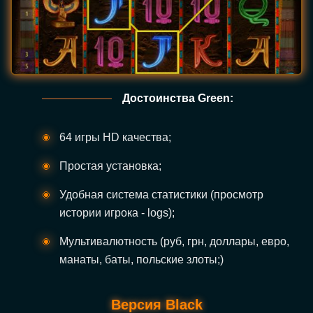
Достоинства Green:
64 игры HD качества;
Простая установка;
Удобная система статистики (просмотр
истории игрока - logs);
Мультивалютность (руб, грн, доллары, евро,
манаты, баты, польские злоты;)
Версия Black