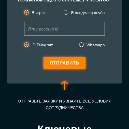
НУЖНА ПОМОЩЬ ПО СИСТЕМЕ PRINCE4YOU?
Я игрок
Я владелец клуба
ID Telegram
Whatsapp
ОТПРАВЬТЕ ЗАЯВКУ И УЗНАЙТЕ ВСЕ УСЛОВИЯ
СОТРУДНИЧЕСТВА