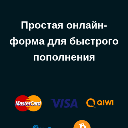
Простая онлайн-
форма для быстрого
пополнения