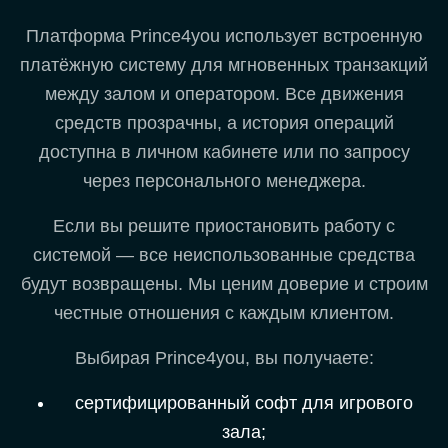
Платформа Prince4you использует встроенную
платёжную систему для мгновенных транзакций
между залом и оператором. Все движения
средств прозрачны, а история операций
доступна в личном кабинете или по запросу
через персонального менеджера.
Если вы решите приостановить работу с
системой — все неиспользованные средства
будут возвращены. Мы ценим доверие и строим
честные отношения с каждым клиентом.
Выбирая Prince4you, вы получаете:
сертифицированный софт для игрового
зала;