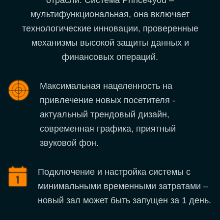
отрасли. Система Prince4you –
мультифункциональная, она включает
технологические инновации, проверенные
механизмы высокой защиты данных и
финансовых операций.
Максимальная нацеленность на
привлечение новых посетителя -
актуальный трендовый дизайн,
современная графика, приятный
звуковой фон.
Подключение и настройка системы с
минимальными временными затратами –
новый зал может быть запущен за 1 день.