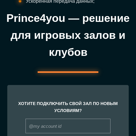
Ускоренная передача данных;
Prince4you — решение
для игровых залов и
клубов
ХОТИТЕ ПОДКЛЮЧИТЬ СВОЙ ЗАЛ ПО НОВЫМ
УСЛОВИЯМ?