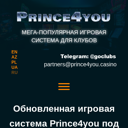
МЕГА-ПОПУЛЯРНАЯ ИГРОВАЯ
СИСТЕМА ДЛЯ КЛУБОВ
EN
AZ
PL
partners@prince4you.casino
UA
RU
Обновленная игровая
система Prince4you под