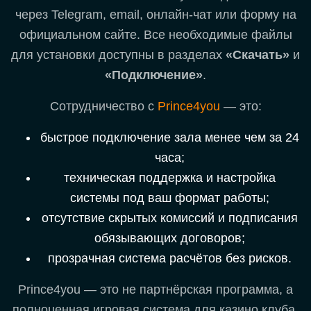
через Telegram, email, онлайн-чат или форму на
официальном сайте. Все необходимые файлы
для установки доступны в разделах
«Скачать»
и
«Подключение»
.
Сотрудничество с
Prince4you
— это:
быстрое подключение зала менее чем за 24
часа;
техническая поддержка и настройка
системы под ваш формат работы;
отсутствие скрытых комиссий и подписания
обязывающих договоров;
прозрачная система расчётов без рисков.
Prince4you — это не партнёрская программа, а
полноценная игровая система для казино клуба,